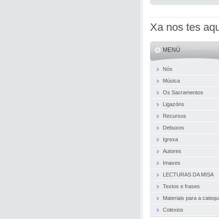
Xa nos tes aqu
MENÚ
Nós
Música
Os Sacramentos
Ligazóns
Recursos
Debuxos
Igrexa
Autores
Imaxes
LECTURAS DA MISA
Textos e frases
Materiais para a cateq
Colexios