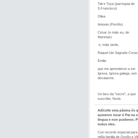
Tali e Toya (parroquia de
S.Francisco)
Ollea
Antonio (Porriño)
César (e máis eu, de
Maristas)
e, máis tarde,
Raquel (do Sagrado Coraz
Emilio
que me aprenderon a ser
Igrexa, Igrexa galega, sen
decatarme.
Un bico da "secre", a que
suscribe, Nuria.
Adícolle esta páxina ós 
quixeron rezar ó Pai na 
lingua e non puideron. P
todos eles.
Cun recordo especial para
miña familia de Osoño e Vil