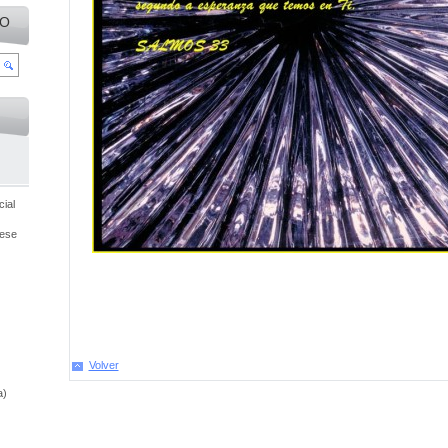
IO
ial
cese
Volver
a)