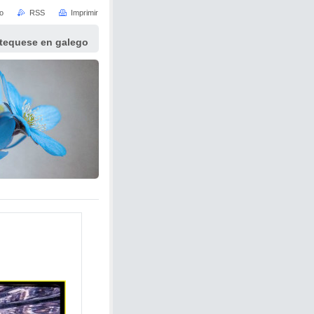
io
RSS
Imprimir
atequese en galego