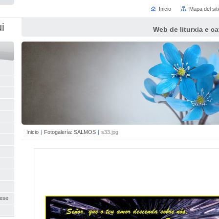
Inicio
Mapa del sit
i
Web de liturxia e c
Inicio
|
Fotogalería: SALMOS
|
s33.jpg
uese