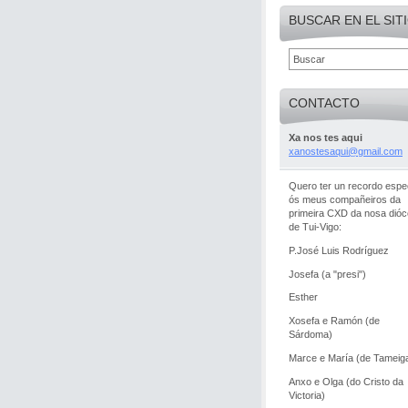
BUSCAR EN EL SIT
CONTACTO
Xa nos tes aqui
xanostes
aqui@gma
il.com
Quero ter un recordo espec
ós meus compañeiros da
primeira CXD da nosa dió
de Tui-Vigo:
P.José Luis Rodríguez
Josefa (a "presi")
Esther
Xosefa e Ramón (de
Sárdoma)
Marce e María (de Tameig
Anxo e Olga (do Cristo da
Victoria)