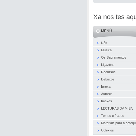
Xa nos tes aqu
MENÚ
Nós
Música
Os Sacramentos
Ligazóns
Recursos
Debuxos
Igrexa
Autores
Imaxes
LECTURAS DA MISA
Textos e frases
Materiais para a cateq
Colexios