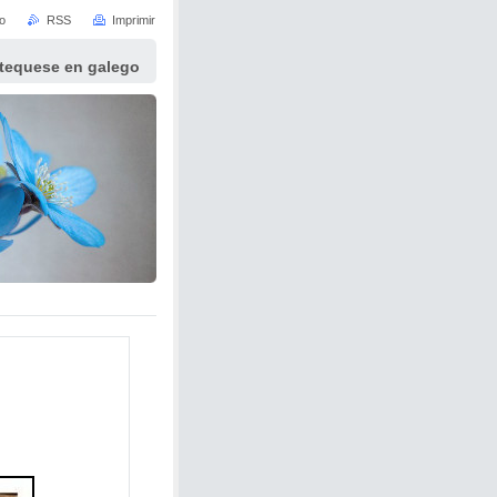
io
RSS
Imprimir
atequese en galego