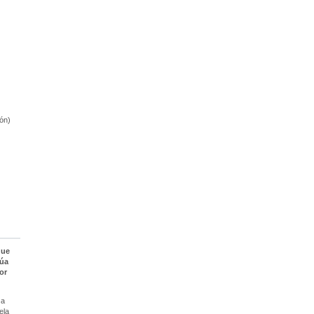
ón)
que
súa
or
 a
ela