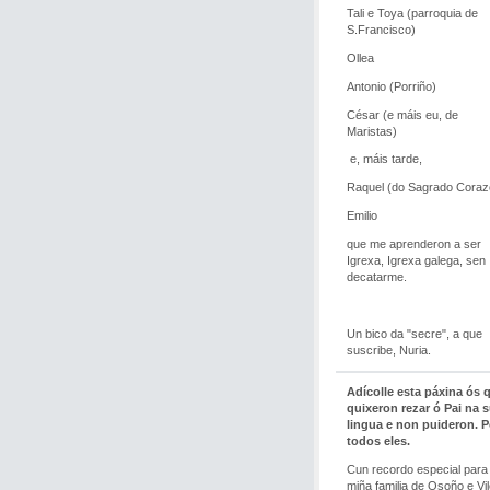
Tali e Toya (parroquia de
S.Francisco)
Ollea
Antonio (Porriño)
César (e máis eu, de
Maristas)
e, máis tarde,
Raquel (do Sagrado Coraz
Emilio
que me aprenderon a ser
Igrexa, Igrexa galega, sen
decatarme.
Un bico da "secre", a que
suscribe, Nuria.
Adícolle esta páxina ós 
quixeron rezar ó Pai na 
lingua e non puideron. P
todos eles.
Cun recordo especial para
miña familia de Osoño e Vil