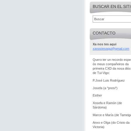
BUSCAR EN EL SIT
CONTACTO
Xa nos tes aqui
xanostes
aqui@gma
il.com
Quero ter un recordo espec
ós meus compañeiros da
primeira CXD da nosa dió
de Tui-Vigo:
P.José Luis Rodríguez
Josefa (a "presi")
Esther
Xosefa e Ramón (de
Sárdoma)
Marce e María (de Tameig
Anxo e Olga (do Cristo da
Victoria)