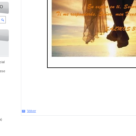
IO
ial
cese
Volver
a)