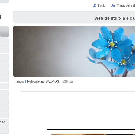
Inicio
Mapa del sit
i
Web de liturxia e c
Inicio
|
Fotogalería: SALMOS
|
s38.jpg
uese