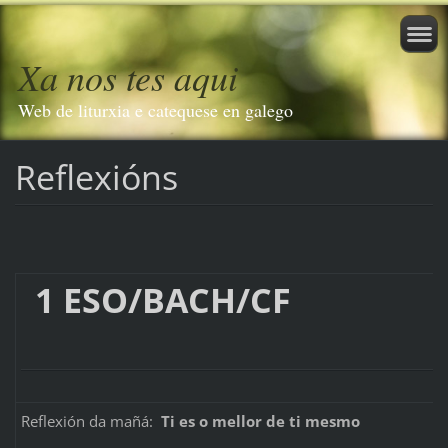
Xa nos tes aqui
Web de liturxia e catequese en galego
Reflexións
1 ESO/BAC
Reflexión da mañá:
Ti es o mellor de ti mesmo