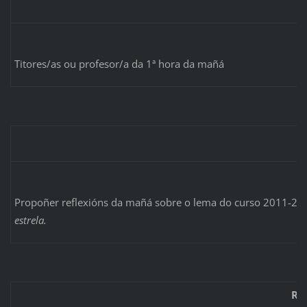
Titores/as ou profesor/a da 1ª hora da mañá
Propoñer reflexións da mañá sobre o lema do curso 2011-20
estrela.
RE