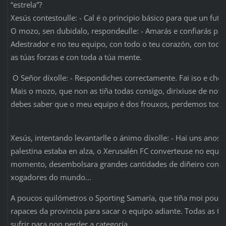
“estrela”?
Xesús contestoulle: - Cal é o principio básico para que un futbo
O mozo, sen dubidalo, respondeulle: - Amarás e confiarás pl
Adestrador e no teu equipo, con todo o teu corazón, con toda 
as túas forzas e con toda a túa mente.
O Señor díxolle: - Respondiches correctamente. Fai iso e che
Mais o mozo, que non as tiña todas consigo, dirixiuse de novo
debes saber que o meu equipo é dos frouxos, perdemos todos
Xesús, intentando levantarlle o ánimo díxolle: - Hai uns anos c
palestina estaba en alza, o Xerusalén FC converteuse no equ
momento, desembolsara grandes cantidades de diñeiro contr
xogadores do mundo...
A poucos quilómetros o Sporting Samaría, que tiña moi pouco 
rapaces da provincia para sacar o equipo adiante. Todas as t
sufrir para non perder a categoría.