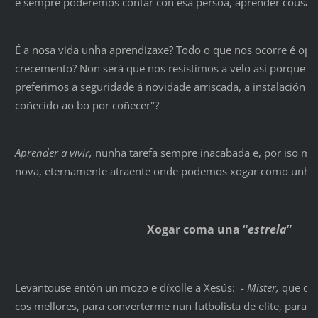
e sempre poderemos contar con esa persoa, aprender cousas
É a nosa vida unha aprendizaxe? Todo o que nos ocorre é op
crecemento? Non será que nos resistimos a velo así porque n
preferimos a seguridade á novidade arriscada, a instalación á
coñecido ao bo por coñecer"?
Aprender a vivir,
nunha tarefa sempre inacabada e, por iso me
nova, eternamente atraente onde podemos xogar como unha g
Xogar coma una “
estrela
”
Levantouse entón un mozo e díxolle a Xesús: -
Mister,
que deb
cos mellores, para converterme nun futbolista de elite, para c