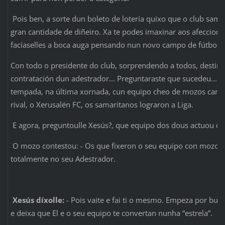
Pois ben, a sorte dun boleto de lotería quixo que o club sam
gran cantidade de diñeiro. Xa te podes imaxinar aos afeccion
facíaselles a boca auga pensando nun novo campo de fútbol, 
Con todo o presidente do club, sorprendendo a todos, destino
contratación dun adestrador... Preguntaraste que sucedeu... P
tempada, na última xornada, cun equipo cheo de mozos cantei
rival, o Xerusalén FC, os samaritanos lograron a Liga.
E agora, preguntoulle Xesús?, que equipo dos dous actuou de
O mozo contestou: - Os que fixeron o seu equipo con mozos 
totalmente no seu Adestrador.
Xesús díxolle:
- Pois vaite e fai ti o mesmo. Empeza por bus
e deixa que El e o seu equipo te convertan nunha “estrela”.