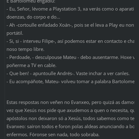
E Bartolomeu engadiu:
- Eu, Señor, lévome a Playstation 3, xa verás como o aparatiñ
doenzas, do corpo e do...
- Ah -cortoulle enfadado Xoán-, pois se el leva a Play eu non 
portátil.
- Si, si - interveu Filipe-, así podemos estar en contacto e ch
noso tempo libre.
- Perdoade, - desculpouse Mateu - debo ausentarme. Hoxe viñ
poñerme a TV en cable.
- Que ben! - apuntoulle Andrés-. Vaste inchar a ver canles.
- Eu acompáñote, Mateu- volveu tomar a palabra Bartolomeu
Estas respostas non veñen no Evanxeo, pero quizá as damos 
vez que Xesús nos pide que axudemos a quen o necesita, que 
apóstolos non deixaron só a Xesús, todos sabemos como ter
Evanxeo: saíron todos e foron polas aldeas anunciando a boa
enfermos. Fóronse sen nada, todo sobraba.