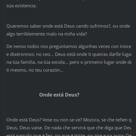
súa existencia.
Queremos saber onde está Deus cando sufrimos?, ou onde es
algo terriblemente malo na miña vida?
De nenos todos nos preguntamos algunhas veces con inocenci
e dixéronnos: no ceo... Deus está onde ti queiras darlle lugar.
na túa familia, na túa escola… pero o primeiro lugar onde deb
ti mesmo, no teu corazón...
Onde está Deus?
Onde está Deus? Vese ou non se ve? Mozo/a, se che teñen que
Deus, Deus vaise. De nada che servirá que che diga que Deus 
está naquilo que é feo, no que é triste, no aire e na auga; Deu