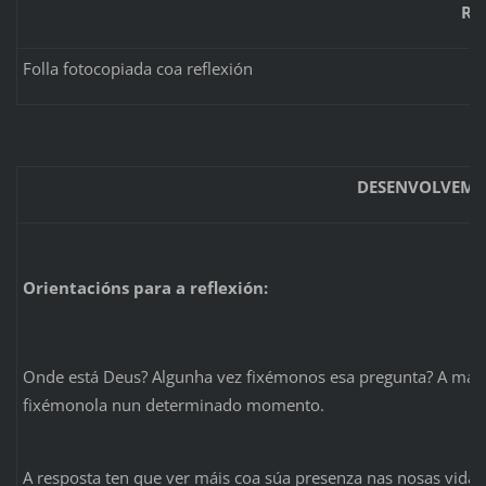
RE
Folla fotocopiada coa reflexión
DESENVOLVEME
Orientacións para a reflexión:
Onde está Deus? Algunha vez fixémonos esa pregunta? A maio
fixémonola nun determinado momento.
A resposta ten que ver máis coa súa presenza nas nosas vidas