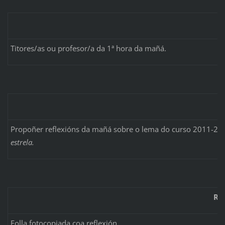
Titores/as ou profesor/a da 1ª hora da mañá.
Propoñer reflexións da mañá sobre o lema do curso 2011-20
estrela.
RE
Folla fotocopiada coa reflexión