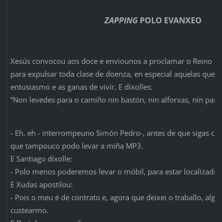
ZAPPING
POLO EVANXEO
Xesús convocou aos doce e enviounos a proclamar o Reino de
para expulsar toda clase de doenza, en especial aquelas que 
entusiasmo e as ganas de vivir. E díxolles:
”Non levedes para o camiño nin bastón, nin alforxas, nin pan, n
- Eh, eh - interrompeuno Simón Pedro-, antes de que sigas coa
que tampouco podo levar a miña MP3.
E Santiago díxolle:
- Polo menos poderemos levar o móbil, para estar localizados
E Xudas apostilou:
- Pois o meu é de contrato e, agora que deixei o traballo, algu
custearmo.