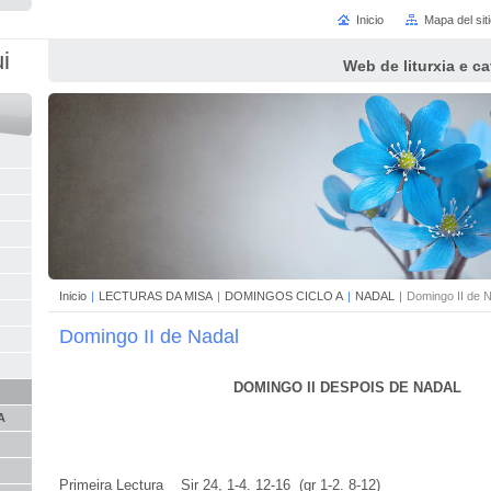
Inicio
Mapa del sit
i
Web de liturxia e c
Inicio
|
LECTURAS DA MISA
|
DOMINGOS CICLO A
|
NADAL
|
Domingo II de 
Domingo II de Nadal
DOMINGO II DESPOIS DE NADAL
A
Primeira Lectura Sir 24, 1-4. 12-16 (gr 1-2. 8-12)