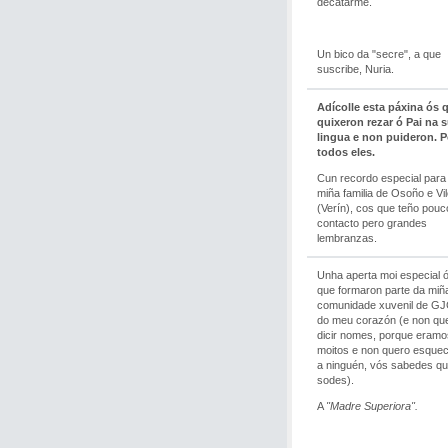
decatarme.
Un bico da "secre", a que
suscribe, Nuria.
Adícolle esta páxina ós 
quixeron rezar ó Pai na 
lingua e non puideron. P
todos eles.
Cun recordo especial para
miña familia de Osoño e Vil
(Verín), cos que teño pouc
contacto pero grandes
lembranzas.
Unha aperta moi especial 
que formaron parte da miñ
comunidade xuvenil de GJ
do meu corazón (e non qu
dicir nomes, porque eramo
moitos e non quero esque
a ninguén, vós sabedes q
sodes).
A
"Madre Superiora".