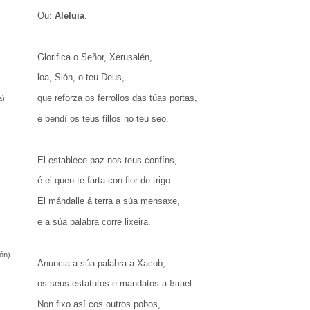
Ou:
Aleluia
.
Glorifica o Señor, Xerusalén,
loa, Sión, o teu Deus,
que reforza os ferrollos das túas portas,
a)
e bendí os teus fillos no teu seo.
El establece paz nos teus confíns,
é el quen te farta con flor de trigo.
El mándalle á terra a súa mensaxe,
e a súa palabra corre lixeira.
ón)
Anuncia a súa palabra a Xacob,
os seus estatutos e mandatos a Israel.
Non fixo así cos outros pobos,