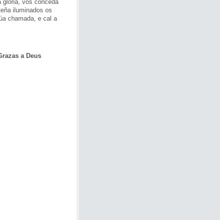
 gloria, vos conceda
teña iluminados os
úa chamada, e cal a
a Deus