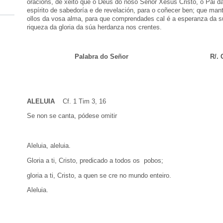
oracións, de xeito que o Deus do noso Señor Xesús Cristo, o Pai da
espírito de sabedoría e de revelación, para o coñecer ben; que man
ollos da vosa alma, para que comprendades cal é a esperanza da s
riqueza da gloria da súa herdanza nos crentes.
Palabra do Señor R/. Grazas 
ALELUIA
Cf. 1 Tim 3, 16
Se non se canta, pódese omitir
Aleluia, aleluia.
Gloria a ti, Cristo, predicado a todos os pobos;
gloria a ti, Cristo, a quen se cre no mundo enteiro.
Aleluia.