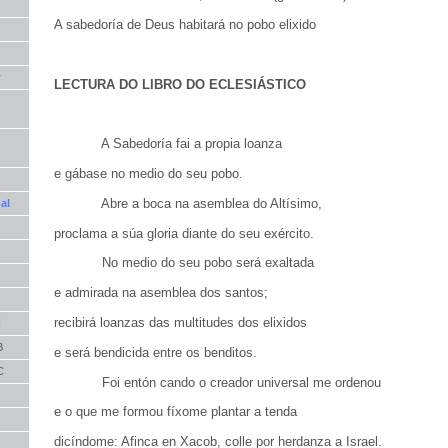
A sabedoría de Deus habitará no pobo elixido
r
LECTURA DO LIBRO DO ECLESIÁSTICO
A Sabedoría fai a propia loanza
e gábase no medio do seu pobo.
Abre a boca na asemblea do Altísimo,
al
proclama a súa gloria diante do seu exército.
No medio do seu pobo será exaltada
e admirada na asemblea dos santos;
recibirá loanzas das multitudes dos elixidos
I
B
e será bendicida entre os benditos.
C
Foi entón cando o creador universal me ordenou
e o que me formou fíxome plantar a tenda
dicíndome: Afinca en Xacob, colle por herdanza a Israel.