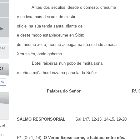
Antes dos séculos, desde o comezo, creoume
e endexamais deixarei de existir;
oficiei na súa tenda santa, diante del,
de
e deste modo estableceume en Sión;
do mesmo xeito, fíxome acougar na súa cidade amada,
uese
Xerusalén, onde goberno.
Botei raiceiras nun pobo de moita sona
IO
e teño a miña herdanza na parcela do Señor.
Palabra do Señor R/. Grazas 
SALMO RESPONSORIAL
Sal 147, 12-13. 14-15. 19-20
ial
cese
R/. (Xn 1, 14):
O Verbo fíxose carne, e habitou entre nós.