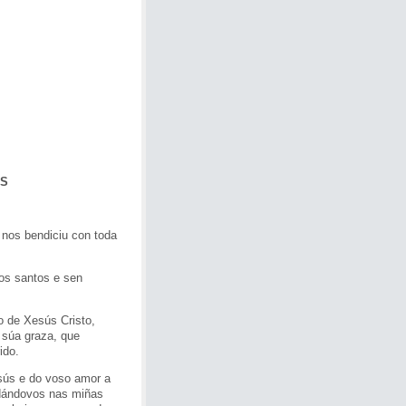
OS
os bendiciu con toda
s santos e sen
de Xesús Cristo,
 súa graza, que
ido.
ús e do voso amor a
rdándovos nas miñas