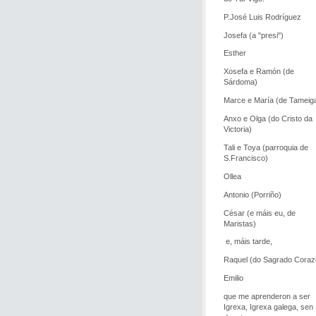
P.José Luis Rodríguez
Josefa (a "presi")
Esther
Xosefa e Ramón (de
Sárdoma)
Marce e María (de Tameig
Anxo e Olga (do Cristo da
Victoria)
Tali e Toya (parroquia de
S.Francisco)
Ollea
Antonio (Porriño)
César (e máis eu, de
Maristas)
e, máis tarde,
Raquel (do Sagrado Coraz
Emilio
que me aprenderon a ser
Igrexa, Igrexa galega, sen