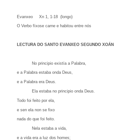
Evanxeo Xn 1, 1-18 (longo)
O Verbo fíxose carne e habitou entre nós
LECTURA DO SANTO EVANXEO SEGUNDO XOÁN
No principio existía a Palabra,
e a Palabra estaba onda Deus,
e a Palabra era Deus.
Ela estaba no principio onda Deus.
Todo foi feito por ela,
e sen ela non se fixo
nada do que foi feito.
Nela estaba a vida,
e a vida era a luz dos homes;