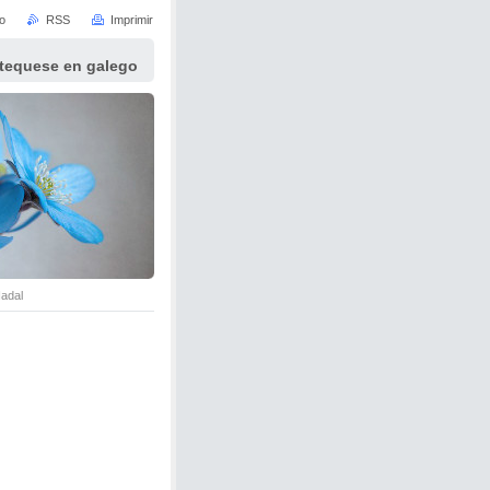
io
RSS
Imprimir
atequese en galego
Nadal