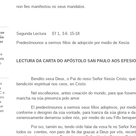
non lles manifestou os seus mandatos.
que
Segunda Lectura Ef 1, 3-6. 15-18
súa
or
Predestinounos a sermos fillos de adopción por medio de Xesús
 a
ela
LECTURA DA CARTA DO APÓSTOLO SAN PAULO AOS EFESI
o
Bendito sexa Deus, o Pai do noso Señor Xesús Cristo, que n
bendición espiritual nos ceos, en Cristo.
ós
a
Nel escolleunos, antes creación do mundo, para que fosemo
C e
ero
mancha na súa presenza polo amor.
s
cer
El predestinounos a sermos seus fillos adoptivos, por medio 
uen
conforme o designio da súa vontade, para loanza da súa gloria e da
xenerosamente derramou sobre nós, por medio do seu Fillo benquer
Por iso, tamén eu, tendo oído falar da vosa fe no Señor Xes
todos os crentes, non paro de lle dar grazas a Deus por vós, reco