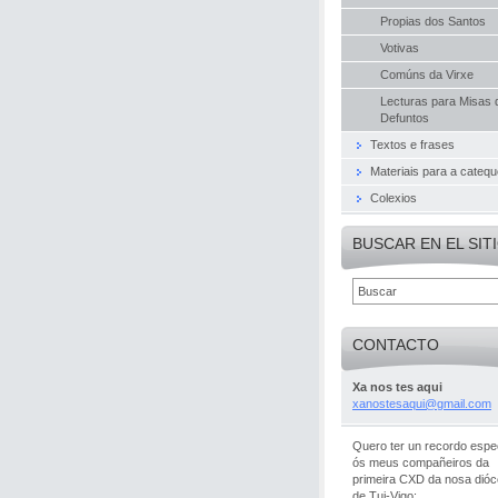
Propias dos Santos
Votivas
Comúns da Virxe
Lecturas para Misas 
Defuntos
Textos e frases
Materiais para a cateq
Colexios
BUSCAR EN EL SIT
CONTACTO
Xa nos tes aqui
xanostes
aqui@gma
il.com
Quero ter un recordo espec
ós meus compañeiros da
primeira CXD da nosa dió
de Tui-Vigo: