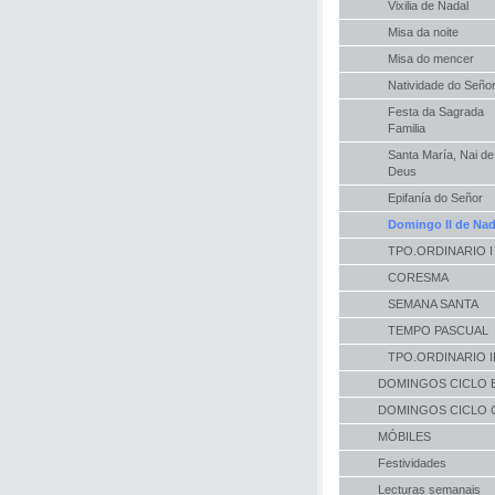
Vixilia de Nadal
Misa da noite
Misa do mencer
Natividade do Seño
Festa da Sagrada
Familia
Santa María, Nai de
Deus
Epifanía do Señor
Domingo II de Nad
TPO.ORDINARIO I
CORESMA
SEMANA SANTA
TEMPO PASCUAL
TPO.ORDINARIO I
DOMINGOS CICLO 
DOMINGOS CICLO 
MÓBILES
Festividades
Lecturas semanais