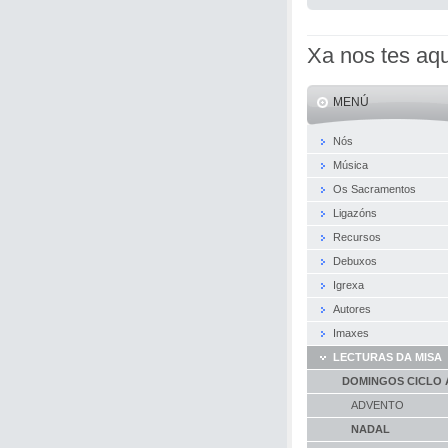
Xa nos tes aqu
MENÚ
Nós
Música
Os Sacramentos
Ligazóns
Recursos
Debuxos
Igrexa
Autores
Imaxes
LECTURAS DA MISA
DOMINGOS CICLO 
ADVENTO
NADAL