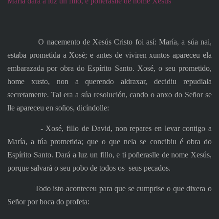
María dará a luz un fillo, e poñeraslle de nome Xesús
O nacemento de Xesús Cristo foi así: María, a súa nai,
estaba prometida a Xosé; e antes de viviren xuntos apareceu ela
embarazada por obra do Espírito Santo. Xosé, o seu prometido,
home xusto, non a querendo aldraxar, decidiu repudiala
secretamente. Tal era a súa resolución, cando o anxo do Señor se
lle apareceu en soños, dicíndolle:
‑ Xosé, fillo de David, non repares en levar contigo a
María, a túa prometida; que o que nela se concibiu é obra do
Espírito Santo. Dará a luz un fillo, e ti poñeraslle de nome Xesús,
porque salvará o seu pobo de todos os
seus pecados.
Todo isto aconteceu para que se cumprise o que dixera o
Señor por boca do profeta: