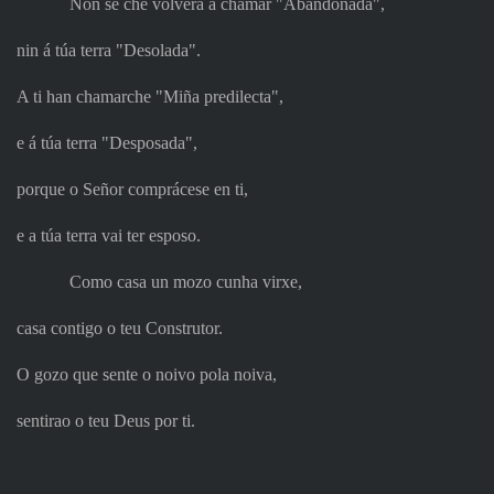
Non se che volverá a chamar "Abandonada",
nin á túa terra "Desolada".
A ti han chamarche "Miña predilecta",
e á túa terra "Desposada",
porque o Señor comprácese en ti,
e a túa terra vai ter esposo.
Como casa un mozo cunha virxe,
casa contigo o teu Construtor.
O gozo que sente o noivo pola noiva,
sentirao o teu Deus por ti.