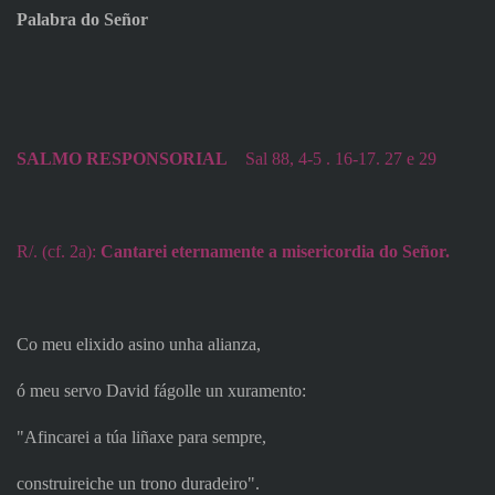
Palabra do Señor
SALMO RESPONSORIAL
Sal 88, 4-5 . 16-17. 27 e 29
R/. (cf. 2a):
Cantarei eternamente a misericordia do Señor.
Co meu elixido asino unha alianza,
ó meu servo David fágolle un xuramento:
"Afincarei a túa liñaxe para sempre,
construireiche un trono duradeiro".