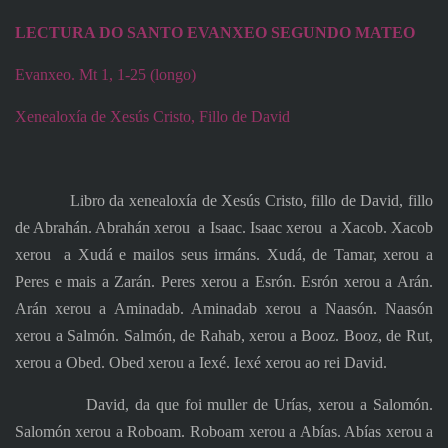
LECTURA DO SANTO EVANXEO SEGUNDO MATEO
Evanxeo. Mt 1, 1-25 (longo)
Xenealoxía de Xesús Cristo, Fillo de David
Libro da xenealoxía de Xesús Cristo, fillo de David, fillo
de Abrahán. Abrahán xerou
a Isaac. Isaac xerou
a Xacob. Xacob
xerou
a Xudá e mailos seus irmáns. Xudá, de Tamar, xerou a
Peres e mais a Zarán. Peres xerou a Esrón. Esrón xerou a Arán.
Arán xerou a Aminadab. Aminadab xerou a Naasón. Naasón
xerou a Salmón. Salmón, de Rahab, xerou a Booz. Booz, de Rut,
xerou a Obed. Obed xerou a Iexé. Iexé xerou ao rei David.
David, da que foi muller de Urías, xerou a Salomón.
Salomón xerou a Roboam. Roboam xerou a Abías. Abías xerou a