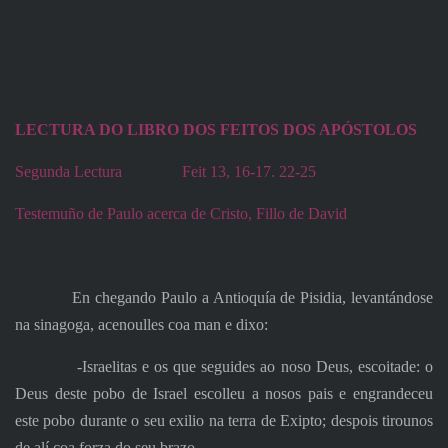
LECTURA DO LIBRO DOS FEITOS DOS APÓSTOLOS
Segunda Lectura
Feit 13, 16-17. 22-25
Testemuño de Paulo acerca de Cristo, Fillo de David
En chegando Paulo a Antioquía de Pisidia, levantándose
na sinagoga, acenoulles coa man e dixo:
‑Israelitas e os que seguides ao noso Deus, escoitade: o
Deus deste pobo de Israel escolleu a nosos pais e engrandeceu
este pobo durante o seu exilio na terra de Exipto; despois tirounos
de alí coa forza do seu brazo.