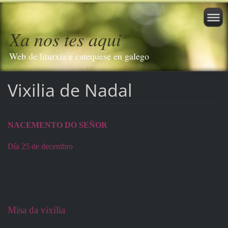
Xa nos tes aqui
Web de liturxia e catequese en galego
Vixilia de Nadal
NACEMENTO DO SEÑOR
Día 25 de decembro
Misa da vixilia