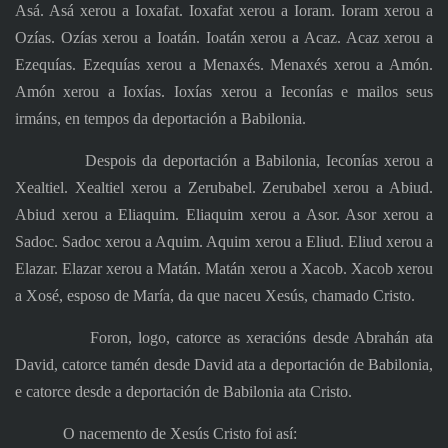
Asá. Asá xerou a Ioxafat. Ioxafat xerou a Ioram. Ioram xerou a
Ozías. Ozías xerou a Ioatán. Ioatán xerou a Acaz. Acaz xerou a
Ezequías. Ezequías xerou a Menaxés. Menaxés xerou a Amón.
Amón xerou a Ioxías. Ioxías xerou a Ieconías e mailos seus
irmáns, en tempos da deportación a Babilonia.
Despois da deportación a Babilonia, Ieconías xerou a
Xealtiel. Xealtiel xerou a Zerubabel. Zerubabel xerou a Abiud.
Abiud xerou a Eliaquim. Eliaquim xerou a Asor. Asor xerou a
Sadoc. Sadoc xerou a Aquim. Aquim xerou a Eliud. Eliud xerou a
Elazar. Elazar xerou a Matán. Matán xerou a Xacob. Xacob xerou
a Xosé, esposo de María, da que naceu Xesús, chamado Cristo.
Foron, logo, catorce as xeracións desde Abrahán ata
David, catorce tamén desde David ata a deportación de Babilonia,
e catorce desde a deportación de Babilonia ata Cristo.
O nacemento de Xesús Cristo foi así: