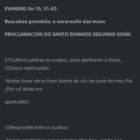
EVANXEO Xn 10, 31-42:
Buscaban prendelo, e esvaroulle das mans
PROCLAMACIÓN DO SANTO EVANXEO SEGUNDO XOÁN
31Colleron pedras os xudeus, para apedraren a Xesús.
32Xesús replicoulles:
-Moitas boas obras fixen diante de vós de parte do meu Pai.
¿Por cal delas me
apedrades?
33Respondéronlle os xudeus:
-Non te apedramos por ningunha obra boa, senón por