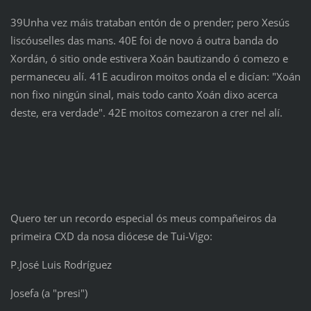
39Unha vez máis trataban entón de o prender; pero Xesús
liscóuselles das mans. 40E foi de novo á outra banda do
Xordán, ó sitio onde estivera Xoán bautizando ó comezo e
permaneceu alí. 41E acudiron moitos onda el e dicían: "Xoán
non fixo ningún sinal, mais todo canto Xoán dixo acerca
deste, era verdade". 42E moitos comezaron a crer nel alí.
Quero ter un recordo especial ós meus compañeiros da
primeira CXD da nosa diócese de Tui-Vigo:
P.José Luis Rodríguez
Josefa (a "presi")