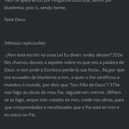
blasfemia, pois ti, sendo home,
faste Deus.
34Xesús replicoulles:
-¿Non está escrito na vosa Lei Eu dixen: sodes deuses? 35Se
lles chamou deuses a aqueles sobre os que veu a palabra de
Deus -e non pode a Escritura perde-la súa forza-, 36¿por que
me acusades de blasfemia a min, a quen o Pai santificou e
mandou ó mundo, por dicir que "Son Fillo de Deus"? 37Se
non fago as obras do meu Pai, seguide sen crerme. 38Pero
se as fago, anque non creades en min, crede nas obras, para
que comprendades e recoñezades que o Pai está en min e
eu estou no Pai.