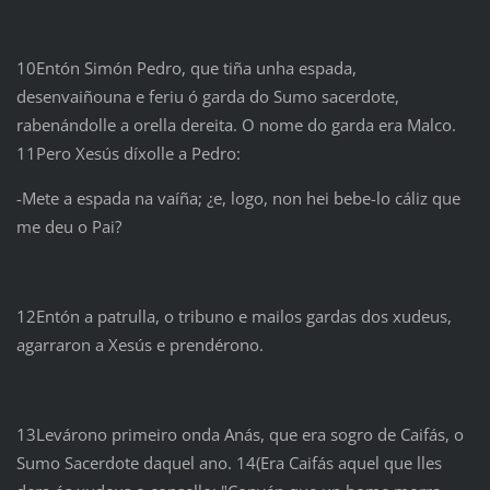
10Entón Simón Pedro, que tiña unha espada,
desenvaiñouna e feriu ó garda do Sumo sacerdote,
rabenándolle a orella dereita. O nome do garda era Malco.
11Pero Xesús díxolle a Pedro:
-Mete a espada na vaíña; ¿e, logo, non hei bebe-lo cáliz que
me deu o Pai?
12Entón a patrulla, o tribuno e mailos gardas dos xudeus,
agarraron a Xesús e prendérono.
13Levárono primeiro onda Anás, que era sogro de Caifás, o
Sumo Sacerdote daquel ano. 14(Era Caifás aquel que lles