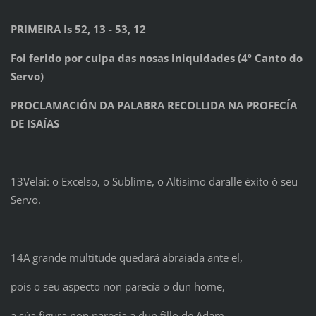
PRIMEIRA Is 52, 13 - 53, 12
Foi ferido por culpa das nosas iniquidades (4º Canto do
Servo)
PROCLAMACIÓN DA PALABRA RECOLLIDA NA PROFECÍA
DE ISAÍAS
13Velaí: o Excelso, o Sublime, o Altísimo daralle éxito ó seu
Servo.
14A grande multitude quedará abraiada ante el,
pois o seu aspecto non parecía o dun home,
a súa figura non parecía a dun fillo de Adam.