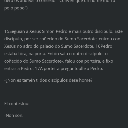
dera ós xudeus o consello: "Convén que un home morra
polo pobo").
15Seguían a Xesús Simón Pedro e mais outro discípulo. Este
discípulo, por ser coñecido do Sumo Sacerdote, entrou con
Xesús no adro do palacio do Sumo Sacerdote. 16Pedro
estaba fóra, na porta. Entón saíu o outro discípulo -o
coñecido do Sumo Sacerdote-, falou coa porteira, e fixo
entrar a Pedro. 17A porteira preguntoulle a Pedro:
-¿Non es tamén ti dos discípulos dese home?
El contestou:
-Non son.