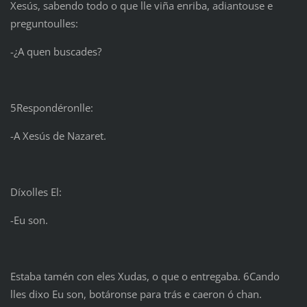
Xesús, sabendo todo o que lle viña enriba, adiantouse e
preguntoulles:
-¿A quen buscades?
5Respondéronlle:
-A Xesús de Nazaret.
Díxolles El:
-Eu son.
Estaba tamén con eles Xudas, o que o entregaba. 6Cando
lles dixo Eu son, botáronse para trás e caeron ó chan.