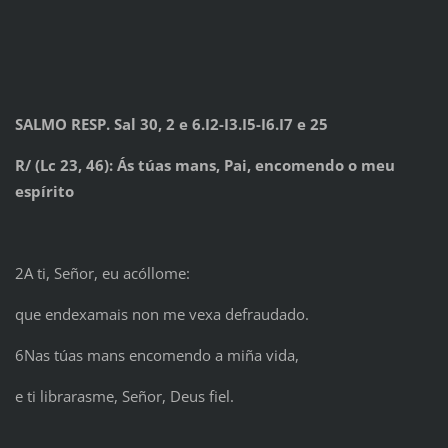
SALMO RESP. Sal 30, 2 e 6.I2-I3.I5-I6.I7 e 25
R/ (Lc 23, 46): Ás túas mans, Pai, encomendo o meu
espírito
2A ti, Señor, eu acóllome:
que endexamais non me vexa defraudado.
6Nas túas mans encomendo a miña vida,
e ti librarasme, Señor, Deus fiel.