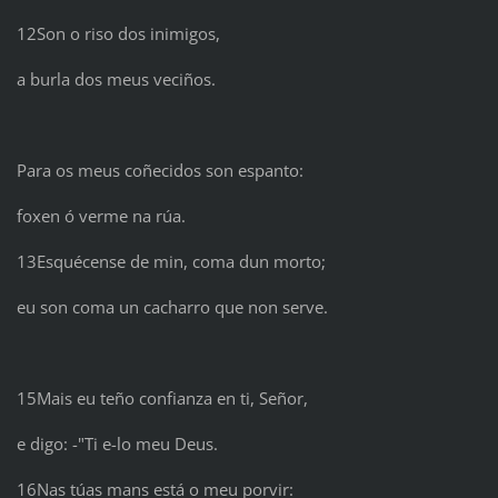
12Son o riso dos inimigos,
a burla dos meus veciños.
Para os meus coñecidos son espanto:
foxen ó verme na rúa.
13Esquécense de min, coma dun morto;
eu son coma un cacharro que non serve.
15Mais eu teño confianza en ti, Señor,
e digo: -"Ti e-lo meu Deus.
16Nas túas mans está o meu porvir: