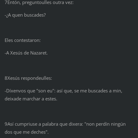
7Entón, preguntoulles outra vez:
-¿A quen buscades?
Eles contestaron:
-A Xesús de Nazaret.
8Xesús respondeulles:
-Díxenvos que "son eu": así que, se me buscades a min,
deixade marchar a estes.
9Así cumpriuse a palabra que dixera: "non perdín ningún
dos que me deches".