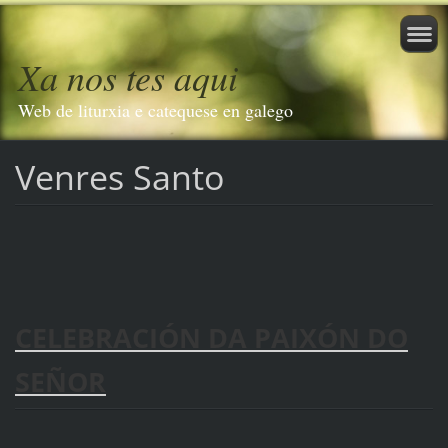
Xa nos tes aqui
Web de liturxia e catequese en galego
Venres Santo
CELEBRACIÓN DA PAIXÓN DO
SEÑOR