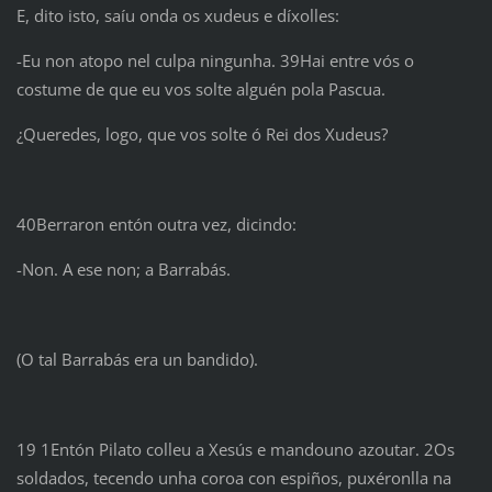
E, dito isto, saíu onda os xudeus e díxolles:
-Eu non atopo nel culpa ningunha. 39Hai entre vós o
costume de que eu vos solte alguén pola Pascua.
¿Queredes, logo, que vos solte ó Rei dos Xudeus?
40Berraron entón outra vez, dicindo:
-Non. A ese non; a Barrabás.
(O tal Barrabás era un bandido).
19 1Entón Pilato colleu a Xesús e mandouno azoutar. 2Os
soldados, tecendo unha coroa con espiños, puxéronlla na