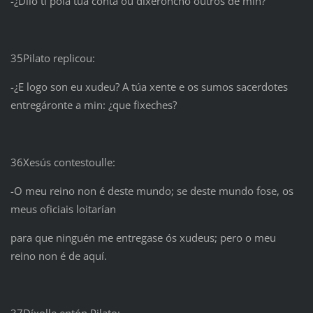
-¿Dilo ti pola túa conta ou dixéroncho outros de min?
35Pilato replicou:
-¿E logo son eu xudeu? A túa xente e os sumos sacerdotes
entregáronte a min: ¿que f
ixeches?
36Xesús contestoulle:
-O meu reino non é deste mundo; se deste mundo fose, os
meus oficiais loitarían
para que ninguén me entregase ós xudeus; pero o meu
reino non é de aquí.
37Díxolle entón Pilato: