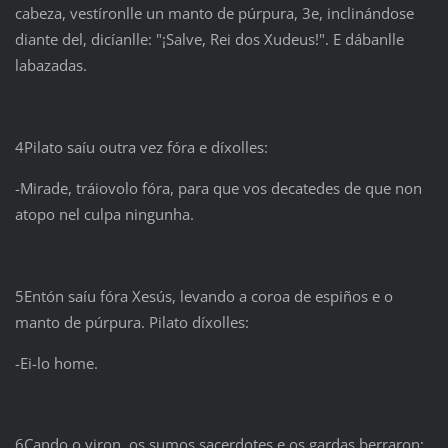
cabeza, vestíronlle un manto de púrpura, 3e, inclinándose
diante del, dicíanlle: "¡Salve, Rei dos Xudeus!". E dábanlle
labazadas.
4Pilato saíu outra vez fóra e díxolles:
-Mirade, tráiovolo fóra, para que vos decatedes de que non
atopo nel culpa ningunha.
5Entón saíu fóra Xesús, levando a coroa de espiños e o
manto de púrpura. Pilato díxolles:
-Ei-lo home.
6Cando o viron, os sumos sacerdotes e os gardas berraron: