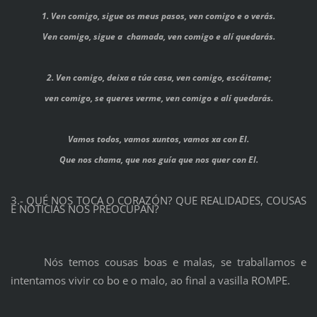
1. Ven comigo, sigue os meus pasos, ven comigo e o verás.
Ven comigo, sigue a
chamada, ven comigo e alí quedarás.
2. Ven comigo, deixa a túa casa, ven comigo, escóitame;
ven comigo, se queres verme, ven comigo e alí quedarás.
Vamos todos, vamos xuntos, vamos xa con El.
Que nos chama, que nos guía que nos quer con El.
3.- QUÉ NOS TOCA O CORAZÓN?
QUE REALIDADES, COUSAS
E NOTICIAS NOS PREOCUPAN?
Nós temos cousas boas e malas, se traballamos e
intentamos vivir co bo e o malo, ao final a vasilla ROMPE.