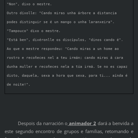
"Non", dixo o mestre.
Outro díxolle: "Cando miras unha árbore a distancia
podes distinguir se é un mango o unha laranxeira".
"Tampouco" dixo o mestre.
"Está ben", dixéronlle os discípulos, "dinos cando é".
Ao que o mestre respondeu: "Cando miras a un home ao
rostro e recoñeces nel a teu irmán; cando miras á cara
dunha muller e recoñeces nela a túa irmá. Se no es capaz
disto, daquela, sexa a hora que sexa, para ti... aínda é
de noite!".
Despois da narración o
animador 2
dará a benvida a
este segundo encontro de grupos e familias, retomando e