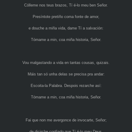
Cólleme nos teus brazos, Tí é-lo meu ben Señor.
Presíntote pretiño coma fonte de amor,
e douche a miña vida, dame Tí a salvación:
Tómame a min, coa miña historia, Señor.
Vou malgastando a vida en tantas cousas, quizais.
Máis tan só unha delas se precisa pra andar:
Escoita-la Palabra. Despois rezarche así:
Tómame a min, coa miña historia, Señor.
Fai que non me avergonce de invocarte, Señor;
de dicirche confiado que Tí é-lo meu Deus.