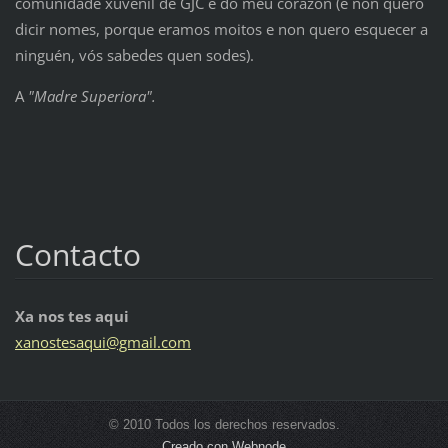
comunidade xuvenil de GJC e do meu corazón (e non quero
dicir nomes, porque eramos moitos e non quero esquecer a
ninguén, vós sabedes quen sodes).
A
"Madre Superiora".
Contacto
Xa nos tes aqui
xanostes
aqui@gma
il.com
© 2010 Todos los derechos reservados.
Creado con Webnode