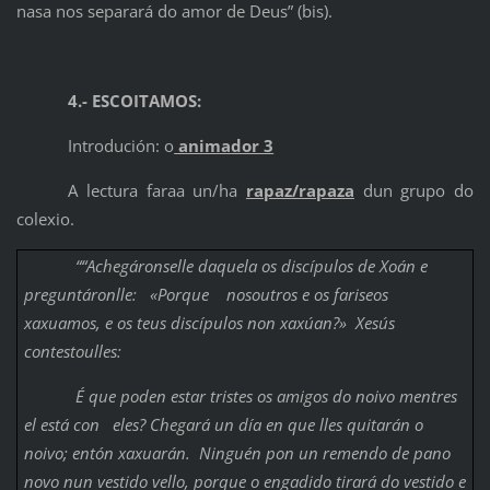
nasa nos separará do amor de Deus” (bis).
4.- ESCOITAMOS:
Introdución: o
animador 3
A lectura faraa un/ha
rapaz/rapaza
dun grupo do
colexio.
“
“Achegáronselle daquela os discípulos de Xoán e
preguntáronlle:
«Porque
nosoutros e os fariseos
xaxuamos, e os teus discípulos non xaxúan?»
Xesús
contestoulles:
É que poden estar tristes os amigos do noivo mentres
el está con
eles? Chegará un día en que lles quitarán o
noivo; entón xaxuarán.
Ninguén pon un remendo de pano
novo nun vestido vello, porque o engadido tirará do vestido e