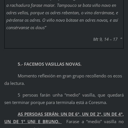
a rachadura farase maior. Tampouco se bota viño novo en
odres vellos, porque os odres rebentan, o vino derrámase, e
pérdense os odres. O viño novo bótase en odres novos, e así
consérvanse os dous”
Mt 9, 14 – 17
”
5.- FACEMOS VASILLAS NOVAS.
Momento reflexión en gran grupo recollendo os ecos
da lectura.
5 persoas farán unha “medio” vasilla, que quedará
sen terminar porque para terminala está a Coresma.
AS PERSOAS SERÁN: UN DE 6º, UN DE 2º, UN DE 4º,
UN DE 1º UNI E BRUNO.
Farase a “medio” vasilla no