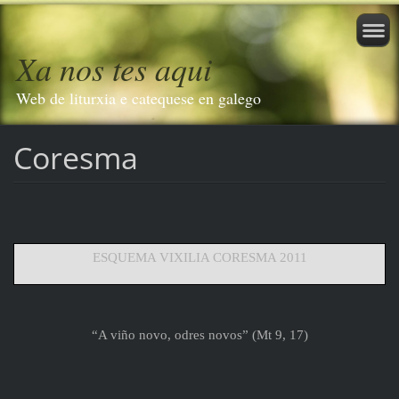
Xa nos tes aqui
Web de liturxia e catequese en galego
Coresma
ESQUEMA VIXILIA CORESMA 2011
“A viño novo, odres novos” (Mt 9, 17)