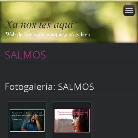
Xa nos tes aqui
Web de liturxia e catequese en galego
SALMOS
Fotogalería: SALMOS