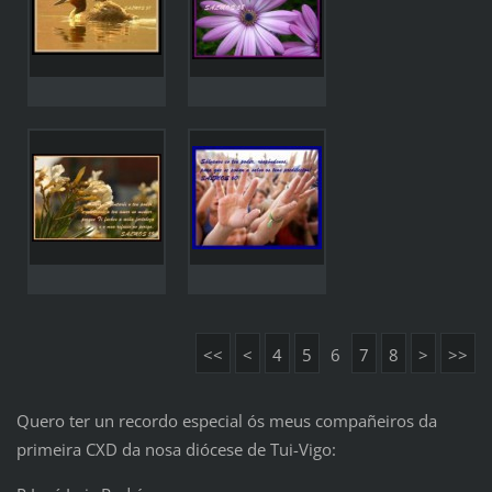
<<
<
4
5
6
7
8
>
>>
Quero ter un recordo especial ós meus compañeiros da
primeira CXD da nosa diócese de Tui-Vigo: