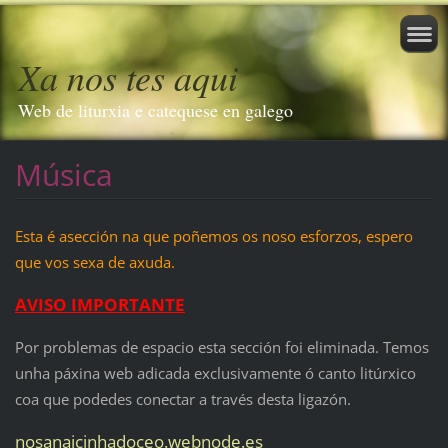
Xa nos tes aqui
Web de liturxia e catequese en galego
Música
Esta é asección na que poñemos os noso esforzos, espero
que vos sexa de axuda.
AVISO IMPORTANTE
Por problemas de espacio esta sección foi eliminada. Temos
unha páxina web adicada exclusivamente ó canto litúrxico
coa que podedes conectar a través desta ligazón.
nosanaicinhadoceo.webnode.es