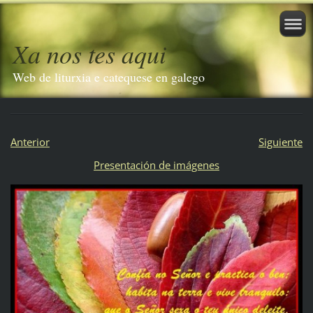
Xa nos tes aqui
Web de liturxia e catequese en galego
Anterior
Siguiente
Presentación de imágenes