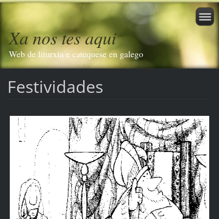
Xa nos tes aqui
Web de liturxia e catequese en galego
Festividades