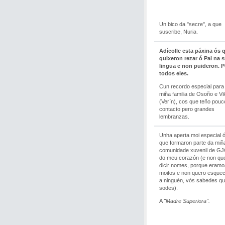
Un bico da "secre", a que
suscribe, Nuria.
Adícolle esta páxina ós 
quixeron rezar ó Pai na 
lingua e non puideron. P
todos eles.
Cun recordo especial para
miña familia de Osoño e Vil
(Verín), cos que teño pouc
contacto pero grandes
lembranzas.
Unha aperta moi especial 
que formaron parte da miñ
comunidade xuvenil de GJ
do meu corazón (e non qu
dicir nomes, porque eramo
moitos e non quero esque
a ninguén, vós sabedes q
sodes).
A
"Madre Superiora".