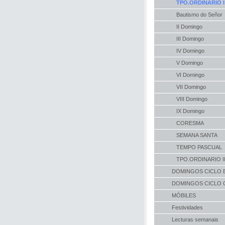
TPO.ORDINARIO I
Bautismo do Señor
II Domingo
III Domingo
IV Domingo
V Domingo
VI Domingo
VII Domingo
VIII Domingo
IX Domingo
CORESMA
SEMANA SANTA
TEMPO PASCUAL
TPO.ORDINARIO I
DOMINGOS CICLO 
DOMINGOS CICLO 
MÓBILES
Festividades
Lecturas semanais