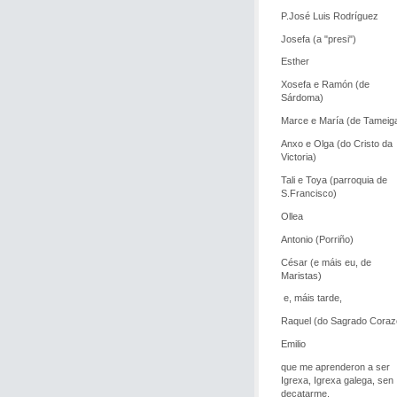
P.José Luis Rodríguez
Josefa (a "presi")
Esther
Xosefa e Ramón (de
Sárdoma)
Marce e María (de Tameig
Anxo e Olga (do Cristo da
Victoria)
Tali e Toya (parroquia de
S.Francisco)
Ollea
Antonio (Porriño)
César (e máis eu, de
Maristas)
e, máis tarde,
Raquel (do Sagrado Coraz
Emilio
que me aprenderon a ser
Igrexa, Igrexa galega, sen
decatarme.