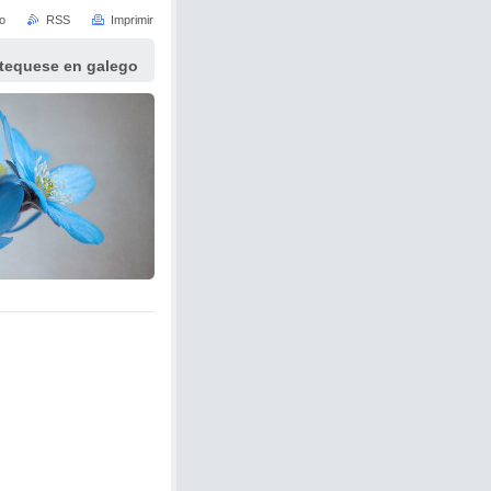
io
RSS
Imprimir
atequese en galego