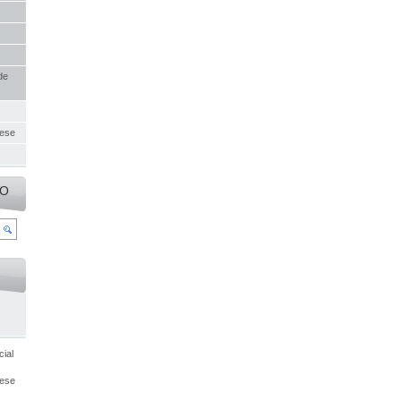
de
uese
IO
ial
cese