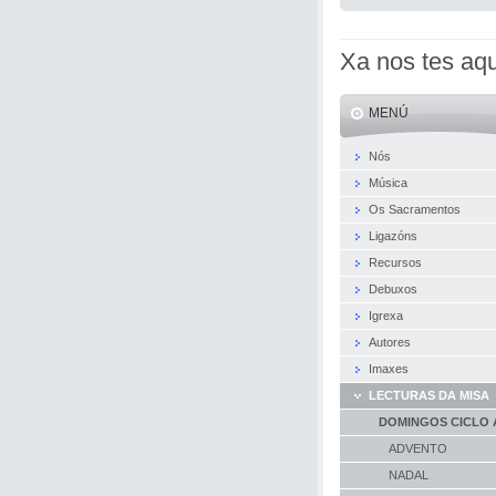
Xa nos tes aqu
MENÚ
Nós
Música
Os Sacramentos
Ligazóns
Recursos
Debuxos
Igrexa
Autores
Imaxes
LECTURAS DA MISA
DOMINGOS CICLO 
ADVENTO
NADAL