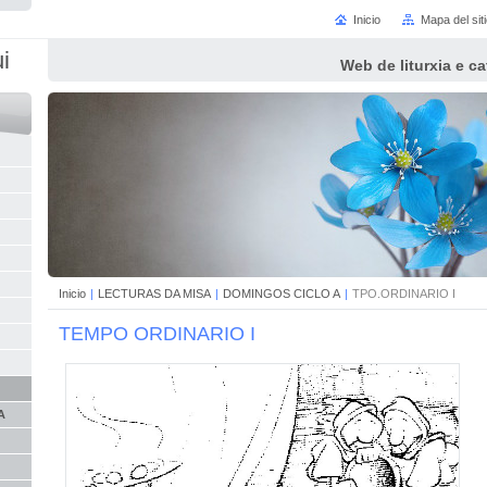
Inicio
Mapa del sit
i
Web de liturxia e c
Inicio
|
LECTURAS DA MISA
|
DOMINGOS CICLO A
|
TPO.ORDINARIO I
TEMPO ORDINARIO I
A