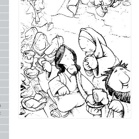
I
B
C