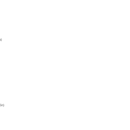
a)
ón)