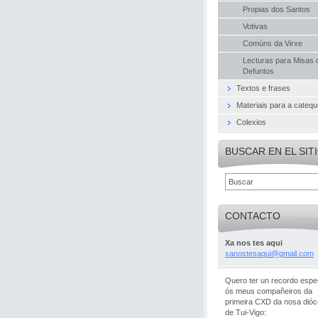
Propias dos Santos
Votivas
Comúns da Virxe
Lecturas para Misas 
Defuntos
Textos e frases
Materiais para a cateq
Colexios
BUSCAR EN EL SIT
CONTACTO
Xa nos tes aqui
xanostes
aqui@gma
il.com
Quero ter un recordo espec
ós meus compañeiros da
primeira CXD da nosa dió
de Tui-Vigo: