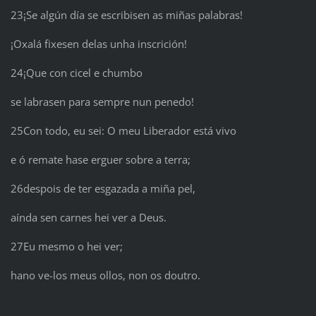
23¡Se algún día se escribisen as miñas palabras!
¡Oxalá fixesen delas unha inscrición!
24¡Que con cicel e chumbo
se labrasen para sempre nun penedo!
25Con todo, eu sei: O meu Liberador está vivo
e ó remate hase erguer sobre a terra;
26despois de ter esgazada a miña pel,
aínda sen carnes hei ver a Deus.
27Eu mesmo o hei ver;
hano ve-los meus ollos, non os doutro.