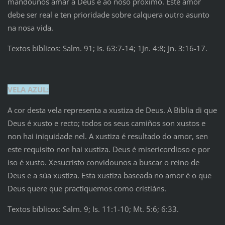
mandounos amar a Deus e ao noso próximo. Este amor
debe ser real e ten prioridade sobre calquera outro asunto
na nosa vida.
Textos bíblicos: Salm. 91; Is. 63:7-14; 1Jn. 4:8; Jn. 3:16-17.
VELA AZUL:
A cor desta vela representa a xustiza de Deus. A Biblia di que
Deus é xusto e recto; todos os seus camiños son xustos e
non hai iniquidade nel. A xustiza é resultado do amor, sen
este requisito non hai xustiza. Deus é misericordioso e por
iso é xusto. Xesucristo convidounos a buscar o reino de
Deus e a súa xustiza. Esta xustiza baseada no amor é o que
Deus quere que practiquemos como cristiáns.
Textos bíblicos: Salm. 9; Is. 11:1-10; Mt. 5:6; 6:33.