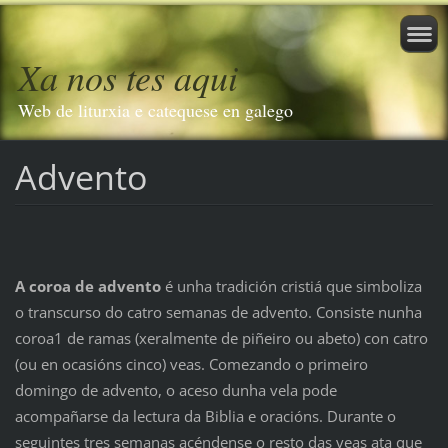
Xa nos tes aqui
Web de liturxia e catequese en galego
Advento
A coroa de advento
é unha tradición cristiá que simboliza
o transcurso do catro semanas de advento. Consiste nunha
coroa1 de ramas (xeralmente de piñeiro ou abeto) con catro
(ou en ocasións cinco) veas. Comezando o primeiro
domingo de advento, o aceso dunha vela pode
acompañarse da lectura da Biblia e oracións. Durante o
seguintes tres semanas acéndense o resto das veas ata que