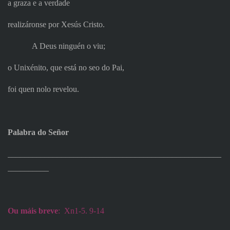
a graza e a verdade
realizáronse por Xesús Cristo.
A Deus ninguén o viu;
o Unixénito, que está no seo do Pai,
foi quen nolo revelou.
Palabra do Señor
____________________________________________________
__________
Ou máis breve
:
Xn1-5. 9-14