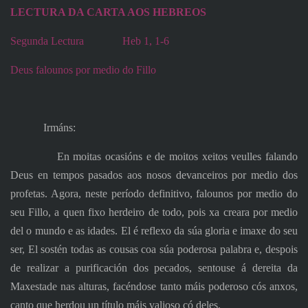
LECTURA DA CARTA AOS HEBREOS
Segunda Lectura
Heb 1, 1-6
Deus falounos por medio do Fillo
Irmáns:
En moitas ocasións e de moitos xeitos veulles falando
Deus en tempos pasados aos nosos devanceiros por medio dos
profetas. Agora, neste período definitivo, falounos por medio do
seu Fillo, a quen fixo herdeiro de todo, pois xa creara por medio
del o mundo e as idades. El é reflexo da súa gloria e imaxe do seu
ser, El sostén todas as cousas coa súa poderosa palabra e, despois
de realizar a purificación dos pecados, sentouse á dereita da
Maxestade nas alturas, facéndose tanto máis poderoso cós anxos,
canto que herdou un título máis valioso có deles.